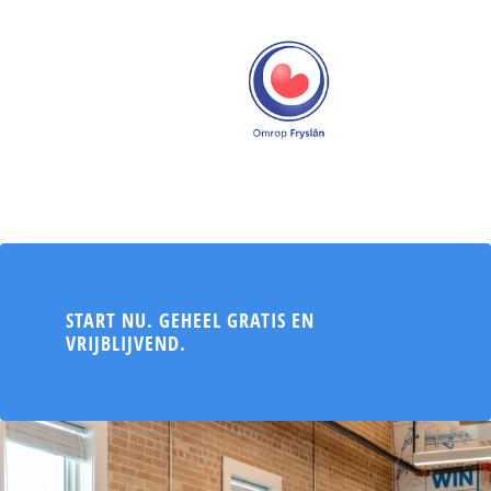
Zorgmarketeer bij Amphia
advies aan de organisatie.
Hajé Berns
Marketingadviseur bij
Alrijne Zorggroep
START NU. GEHEEL GRATIS EN
VRIJBLIJVEND.