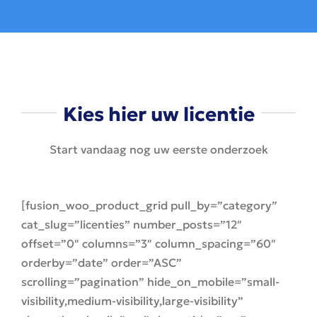
Kies hier uw licentie
Start vandaag nog uw eerste onderzoek
[fusion_woo_product_grid pull_by=”category”
cat_slug=”licenties” number_posts=”12″
offset=”0″ columns=”3″ column_spacing=”60″
orderby=”date” order=”ASC”
scrolling=”pagination” hide_on_mobile=”small-
visibility,medium-visibility,large-visibility”