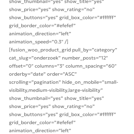
show_thumbnail=”yes” show_title=”yes”
show_price=”yes” show_rating=”no”
show_buttons=”yes” grid_box_color=”#ffffff”
grid_border_color=”#efefef”
animation_direction=”left”
animation_speed=”0.3″ /]
[fusion_woo_product_grid pull_by=”category”
cat_slug=”onderzoek” number_posts=”12″
offset=”0″ columns=”3″ column_spacing=”60″
orderby=”date” order=”ASC”
scrolling=”pagination” hide_on_mobile=”small-
visibility,medium-visibility,large-visibility”
show_thumbnail=”yes” show_title=”yes”
show_price=”yes” show_rating=”no”
show_buttons=”yes” grid_box_color=”#ffffff”
grid_border_color=”#efefef”
animation_direction=”left”