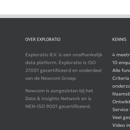
OVER EXPLORATIO
KENNIS
Exploratio B.V. is een onafhankelijk
4 meetn
data platform. Exploratio is ISO
10 enqu
27001 gecertificeerd en onderdeel
Alle fun
van de Newcom Groep.
Criteria
onderz
Newcom is aangesloten bij het
Naamsb
Data & Insights Network en is
Ontwik
NEN-ISO 9001 gecertificeerd.
Service
Veel ge
Video i