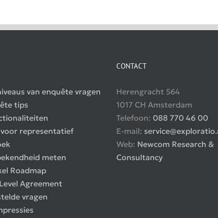
CONTACT
iveaus van enquête vragen
Herengracht 564
ête tips
1017 CH Amsterdam
ctionaliteiten
Telefoon:
088 770 46 00
 voor representatief
E-mail:
service@exploratio.
oek
Web:
Newcom Research &
ekendheid meten
Consultancy
kel Roadmap
 Level Agreement
stelde vragen
mpressies