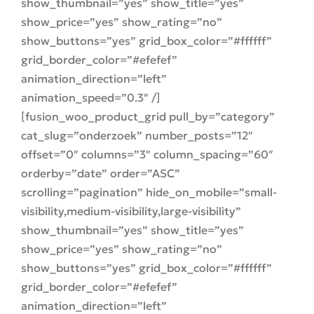
show_thumbnail=”yes” show_title=”yes”
show_price=”yes” show_rating=”no”
show_buttons=”yes” grid_box_color=”#ffffff”
grid_border_color=”#efefef”
animation_direction=”left”
animation_speed=”0.3″ /]
[fusion_woo_product_grid pull_by=”category”
cat_slug=”onderzoek” number_posts=”12″
offset=”0″ columns=”3″ column_spacing=”60″
orderby=”date” order=”ASC”
scrolling=”pagination” hide_on_mobile=”small-
visibility,medium-visibility,large-visibility”
show_thumbnail=”yes” show_title=”yes”
show_price=”yes” show_rating=”no”
show_buttons=”yes” grid_box_color=”#ffffff”
grid_border_color=”#efefef”
animation_direction=”left”