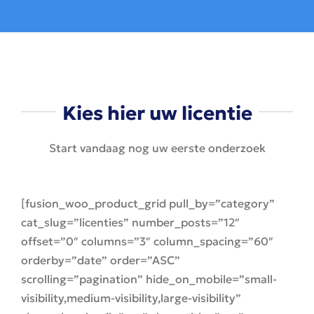
Kies hier uw licentie
Start vandaag nog uw eerste onderzoek
[fusion_woo_product_grid pull_by=”category”
cat_slug=”licenties” number_posts=”12″
offset=”0″ columns=”3″ column_spacing=”60″
orderby=”date” order=”ASC”
scrolling=”pagination” hide_on_mobile=”small-
visibility,medium-visibility,large-visibility”