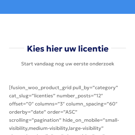
Kies hier uw licentie
Start vandaag nog uw eerste onderzoek
[fusion_woo_product_grid pull_by=”category”
cat_slug=”licenties” number_posts=”12″
offset=”0″ columns=”3″ column_spacing=”60″
orderby=”date” order=”ASC”
scrolling=”pagination” hide_on_mobile=”small-
visibility,medium-visibility,large-visibility”