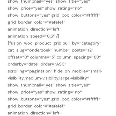
show_thumbnail=”yes” show_title=”yes”
show_price=”yes” show_rating=”no”
show_buttons=”yes” grid_box_color=”#ffffff”
grid_border_color=”#efefef”
animation_direction=”left”
animation_speed=”0.3″ /]
[fusion_woo_product_grid pull_by=”category”
cat_slug=”onderzoek” number_posts=”12″
offset=”0″ columns=”3″ column_spacing=”60″
orderby=”date” order=”ASC”
scrolling=”pagination” hide_on_mobile=”small-
visibility,medium-visibility,large-visibility”
show_thumbnail=”yes” show_title=”yes”
show_price=”yes” show_rating=”no”
show_buttons=”yes” grid_box_color=”#ffffff”
grid_border_color=”#efefef”
animation_direction=”left”