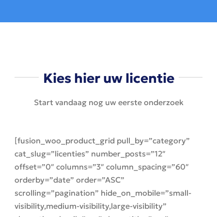
Kies hier uw licentie
Start vandaag nog uw eerste onderzoek
[fusion_woo_product_grid pull_by=”category”
cat_slug=”licenties” number_posts=”12″
offset=”0″ columns=”3″ column_spacing=”60″
orderby=”date” order=”ASC”
scrolling=”pagination” hide_on_mobile=”small-
visibility,medium-visibility,large-visibility”