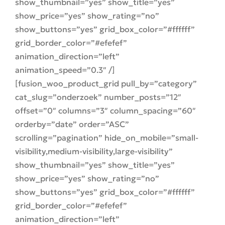
show_thumbnail=”yes” show_title=”yes”
show_price=”yes” show_rating=”no”
show_buttons=”yes” grid_box_color=”#ffffff”
grid_border_color=”#efefef”
animation_direction=”left”
animation_speed=”0.3″ /]
[fusion_woo_product_grid pull_by=”category”
cat_slug=”onderzoek” number_posts=”12″
offset=”0″ columns=”3″ column_spacing=”60″
orderby=”date” order=”ASC”
scrolling=”pagination” hide_on_mobile=”small-
visibility,medium-visibility,large-visibility”
show_thumbnail=”yes” show_title=”yes”
show_price=”yes” show_rating=”no”
show_buttons=”yes” grid_box_color=”#ffffff”
grid_border_color=”#efefef”
animation_direction=”left”