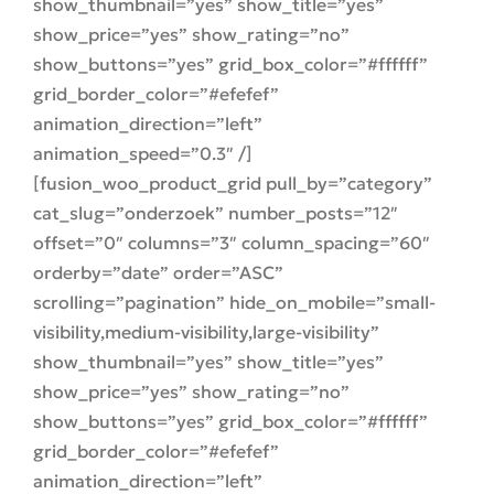
show_thumbnail=”yes” show_title=”yes”
show_price=”yes” show_rating=”no”
show_buttons=”yes” grid_box_color=”#ffffff”
grid_border_color=”#efefef”
animation_direction=”left”
animation_speed=”0.3″ /]
[fusion_woo_product_grid pull_by=”category”
cat_slug=”onderzoek” number_posts=”12″
offset=”0″ columns=”3″ column_spacing=”60″
orderby=”date” order=”ASC”
scrolling=”pagination” hide_on_mobile=”small-
visibility,medium-visibility,large-visibility”
show_thumbnail=”yes” show_title=”yes”
show_price=”yes” show_rating=”no”
show_buttons=”yes” grid_box_color=”#ffffff”
grid_border_color=”#efefef”
animation_direction=”left”