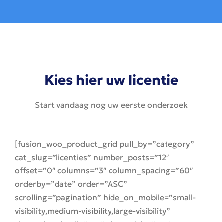
Kies hier uw licentie
Start vandaag nog uw eerste onderzoek
[fusion_woo_product_grid pull_by=”category”
cat_slug=”licenties” number_posts=”12″
offset=”0″ columns=”3″ column_spacing=”60″
orderby=”date” order=”ASC”
scrolling=”pagination” hide_on_mobile=”small-
visibility,medium-visibility,large-visibility”