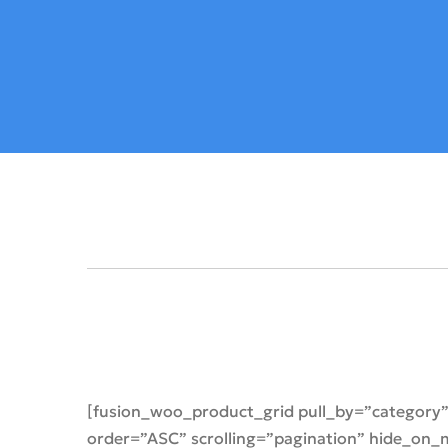
[fusion_woo_product_grid pull_by=”category”
order=”ASC” scrolling=”pagination” hide_on_mob