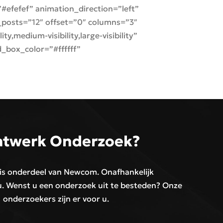
efefef” animation_direction=”left”
posts=”12″ offset=”0″ columns=”3″
,medium-visibility,large-visibility”
_box_color=”#ffffff”
twerk Onderzoek?
 is onderdeel van Newcom. Onafhankelijk
 Wenst u een onderzoek uit te besteden? Onze
onderzoekers zijn er voor u.