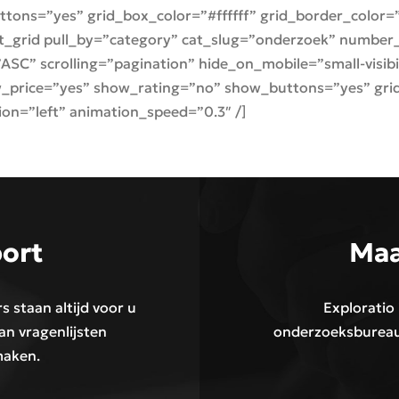
ons=”yes” grid_box_color=”#ffffff” grid_border_color=”#
t_grid pull_by=”category” cat_slug=”onderzoek” number_
” scrolling=”pagination” hide_on_mobile=”small-visibility
_price=”yes” show_rating=”no” show_buttons=”yes” grid
ion=”left” animation_speed=”0.3″ /]
ort
Maa
 staan altijd voor u
Exploratio
an vragenlijsten
onderzoeksbureau.
maken.