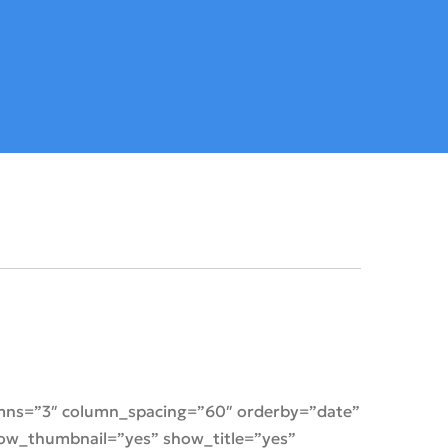
lumns=”3″ column_spacing=”60″ orderby=”date”
 show_thumbnail=”yes” show_title=”yes”