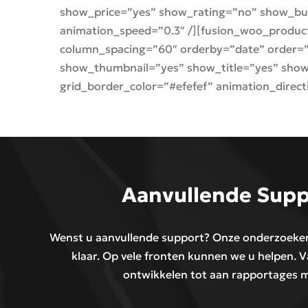
show_price=”yes” show_rating=”no” show_butt
animation_speed=”0.3″ /][fusion_woo_produc
column_spacing=”60″ orderby=”date” order=”ASC
show_thumbnail=”yes” show_title=”yes” show
grid_border_color=”#efefef” animation_direct
Aanvullende Supp
Wenst u aanvullende support? Onze onderzoekers
klaar. Op vele fronten kunnen we u helpen. V
ontwikkelen tot aan rapportages 