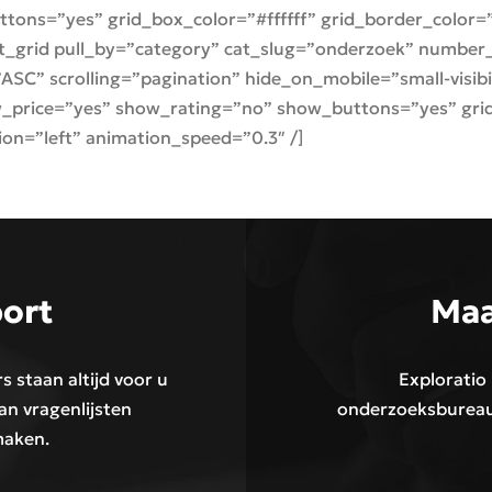
ons=”yes” grid_box_color=”#ffffff” grid_border_color=”#
t_grid pull_by=”category” cat_slug=”onderzoek” number_
” scrolling=”pagination” hide_on_mobile=”small-visibility
_price=”yes” show_rating=”no” show_buttons=”yes” grid
ion=”left” animation_speed=”0.3″ /]
ort
Maa
 staan altijd voor u
Exploratio
an vragenlijsten
onderzoeksbureau.
maken.