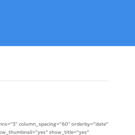
lumns=”3″ column_spacing=”60″ orderby=”date”
 show_thumbnail=”yes” show_title=”yes”