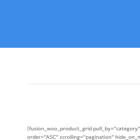
[fusion_woo_product_grid pull_by=”category”
order=”ASC” scrolling=”pagination” hide_on_mob