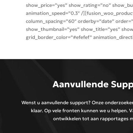
show_price=”yes” show_rating=”no” show_butt
animation_speed=”0.3″ /][fusion_woo_produc
column_spacing=”60″ orderby=”date” order=”ASC
show_thumbnail=”yes” show_title=”yes” show
grid_border_color=”#efefef” animation_direct
Aanvullende Supp
Wenst u aanvullende support? Onze onderzoekers
klaar. Op vele fronten kunnen we u helpen. V
ontwikkelen tot aan rapportages 