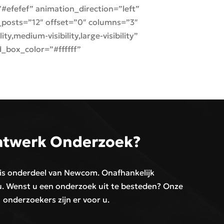
efefef” animation_direction=”left”
posts=”12″ offset=”0″ columns=”3″
,medium-visibility,large-visibility”
_box_color=”#ffffff”
twerk Onderzoek?
 is onderdeel van Newcom. Onafhankelijk
 Wenst u een onderzoek uit te besteden? Onze
onderzoekers zijn er voor u.