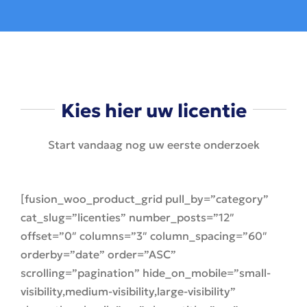
Kies hier uw licentie
Start vandaag nog uw eerste onderzoek
[fusion_woo_product_grid pull_by=”category”
cat_slug=”licenties” number_posts=”12″
offset=”0″ columns=”3″ column_spacing=”60″
orderby=”date” order=”ASC”
scrolling=”pagination” hide_on_mobile=”small-
visibility,medium-visibility,large-visibility”