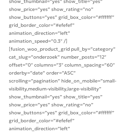
show_thumbnail=”yes” show_title=”yes”
show_price=”yes” show_rating=”no”
show_buttons=”yes” grid_box_color=”#ffffff”
grid_border_color=”#efefef”
animation_direction=”left”
animation_speed=”0.3″ /]
[fusion_woo_product_grid pull_by=”category”
cat_slug=”onderzoek” number_posts=”12″
offset=”0″ columns=”3″ column_spacing=”60″
orderby=”date” order=”ASC”
scrolling=”pagination” hide_on_mobile=”small-
visibility,medium-visibility,large-visibility”
show_thumbnail=”yes” show_title=”yes”
show_price=”yes” show_rating=”no”
show_buttons=”yes” grid_box_color=”#ffffff”
grid_border_color=”#efefef”
animation_direction=”left”