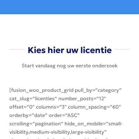
Kies hier uw licentie
Start vandaag nog uw eerste onderzoek
[fusion_woo_product_grid pull_by=”category”
cat_slug=”licenties” number_posts=”12″
offset=”0″ columns=”3″ column_spacing=”60″
orderby=”date” order=”ASC”
scrolling=”pagination” hide_on_mobile=”small-
visibility,medium-visibility,large-visibility”