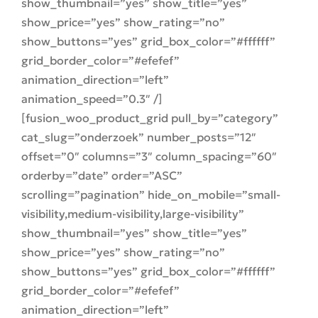
show_thumbnail=”yes” show_title=”yes”
show_price=”yes” show_rating=”no”
show_buttons=”yes” grid_box_color=”#ffffff”
grid_border_color=”#efefef”
animation_direction=”left”
animation_speed=”0.3″ /]
[fusion_woo_product_grid pull_by=”category”
cat_slug=”onderzoek” number_posts=”12″
offset=”0″ columns=”3″ column_spacing=”60″
orderby=”date” order=”ASC”
scrolling=”pagination” hide_on_mobile=”small-
visibility,medium-visibility,large-visibility”
show_thumbnail=”yes” show_title=”yes”
show_price=”yes” show_rating=”no”
show_buttons=”yes” grid_box_color=”#ffffff”
grid_border_color=”#efefef”
animation_direction=”left”