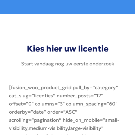
Kies hier uw licentie
Start vandaag nog uw eerste onderzoek
[fusion_woo_product_grid pull_by=”category”
cat_slug=”licenties” number_posts=”12″
offset=”0″ columns=”3″ column_spacing=”60″
orderby=”date” order=”ASC”
scrolling=”pagination” hide_on_mobile=”small-
visibility,medium-visibility,large-visibility”