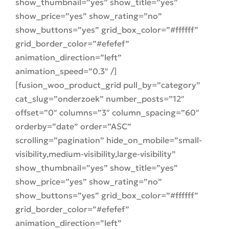
show_thumbnail=”yes” show_title=”yes”
show_price=”yes” show_rating=”no”
show_buttons=”yes” grid_box_color=”#ffffff”
grid_border_color=”#efefef”
animation_direction=”left”
animation_speed=”0.3″ /]
[fusion_woo_product_grid pull_by=”category”
cat_slug=”onderzoek” number_posts=”12″
offset=”0″ columns=”3″ column_spacing=”60″
orderby=”date” order=”ASC”
scrolling=”pagination” hide_on_mobile=”small-
visibility,medium-visibility,large-visibility”
show_thumbnail=”yes” show_title=”yes”
show_price=”yes” show_rating=”no”
show_buttons=”yes” grid_box_color=”#ffffff”
grid_border_color=”#efefef”
animation_direction=”left”